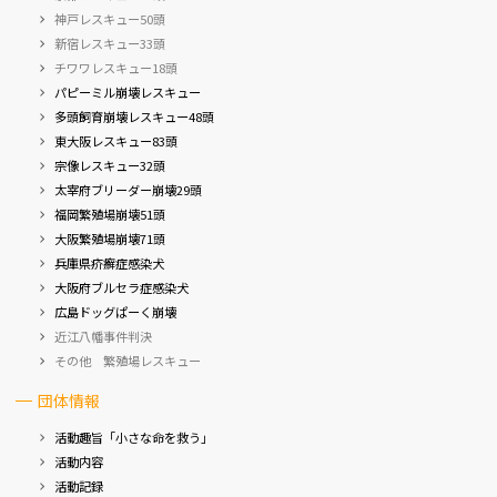
神戸レスキュー50頭
新宿レスキュー33頭
チワワレスキュー18頭
パピーミル崩壊レスキュー
多頭飼育崩壊レスキュー48頭
東大阪レスキュー83頭
宗像レスキュー32頭
太宰府ブリーダー崩壊29頭
福岡繁殖場崩壊51頭
大阪繁殖場崩壊71頭
兵庫県疥癬症感染犬
大阪府ブルセラ症感染犬
広島ドッグぱーく崩壊
近江八幡事件判決
その他 繁殖場レスキュー
団体情報
活動趣旨「小さな命を救う」
活動内容
活動記録